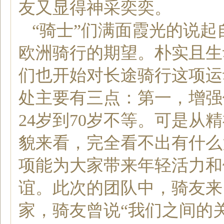
友
又显得神采奕奕。
“骑士”们满面霞光的说
欧洲骑行的期望。朴实且生
们
也开始对长途骑行这项运
处主要有三点：第一，增强
24岁到70岁
不等
。可是从精
貌来看，完全看不出有什么
项能为大家带来年轻活力和
谊。此次的团队中，
骑友来
家，
骑友曾说“
我们
之间的