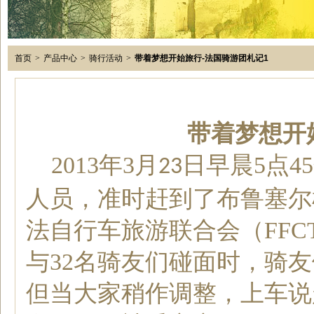
首页
>
产品中心
>
骑行活动
>
带着梦想开始旅行-法国骑游团札记1
带着梦想开
2013
年
3
月
日
早晨
5
点4
23
人员
，
准时
赶到了布鲁塞尔
法
自行车
旅游
联合会（FF
与32名
骑友
们碰面时，
骑友
但
当
大家稍作调整，上车说