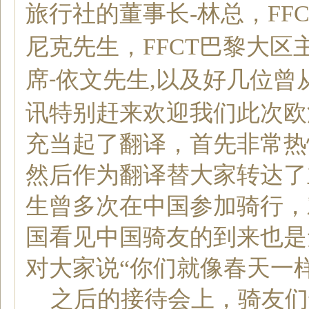
旅行社的
董事长
-
林总，
FF
尼克先生，
FFCT
巴黎大区
席
依文先生
,
以及好几位曾
-
讯特别赶来欢迎我们此次
欧
充当起了翻译，首先非常热
然后作为翻译替大家转达了
生曾多次在中国参加骑行，
国看见中国骑友的到来也是
对大家说“你们就像春天一样
之后的接待会上，骑友们