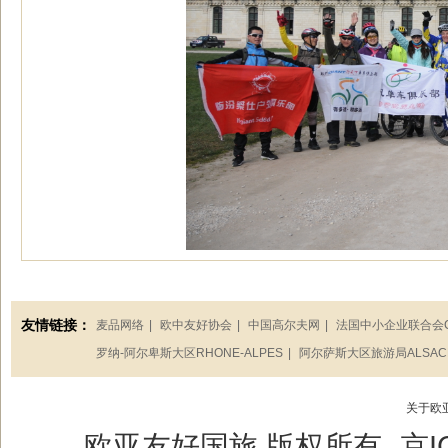
友情链接：
麦品网络
|
欧中友好协会
|
中国高尔夫网
|
法国中小企业联合会C
罗纳-阿尔卑斯大区RHONE-ALPES
|
阿尔萨斯大区旅游局ALSAC
关于欧
欧亚友好国旅 版权所有
京I