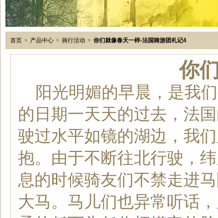
首页
>
产品中心
>
骑行活动
>
你们就像春天一样-法国骑游团札记4
你
阳光明媚的早晨，是我们
的日期一天天的过去，法国
驶过水平如镜的湖边，我们
抱。由于不断往
北
行驶，纬
息的时候骑友们不禁走进马
大马。马儿们也异常听话，